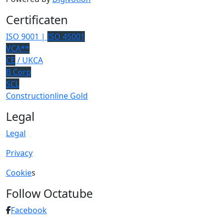
Certificaten
ISO 9001 |
ISO 45001
VCA**
CE
/ UKCA
B Corp
SCL
Constructionline Gold
Legal
Legal
Privacy
Cookie
s
Follow Octatube
Facebook