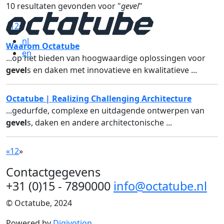
10 resultaten gevonden voor "
gevel
"
«
1
2
»
nl
Waarom Octatube
en
...op het bieden van hoogwaardige oplossingen voor
gevel
s en daken met innovatieve en kwalitatieve ...
Octatube | Realizing Challenging Architecture
...gedurfde, complexe en uitdagende ontwerpen van
gevel
s, daken en andere architectonische ...
«
1
2
»
Contactgegevens
+31 (0)15 - 7890000
info@octatube.nl
© Octatube, 2024
Powered by
Digivotion