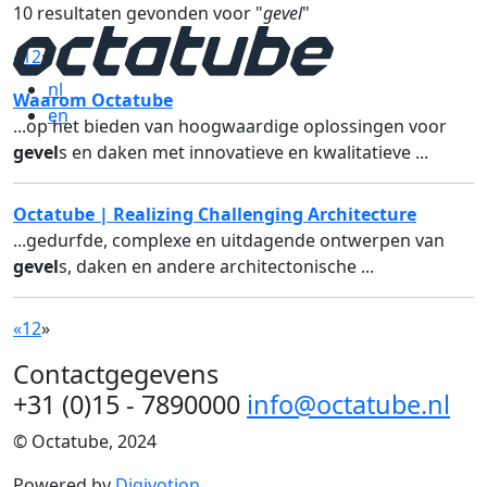
10 resultaten gevonden voor "
gevel
"
«
1
2
»
nl
Waarom Octatube
en
...op het bieden van hoogwaardige oplossingen voor
gevel
s en daken met innovatieve en kwalitatieve ...
Octatube | Realizing Challenging Architecture
...gedurfde, complexe en uitdagende ontwerpen van
gevel
s, daken en andere architectonische ...
«
1
2
»
Contactgegevens
+31 (0)15 - 7890000
info@octatube.nl
© Octatube, 2024
Powered by
Digivotion