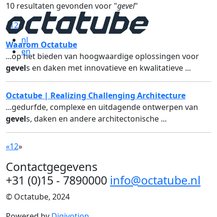
10 resultaten gevonden voor "
gevel
"
«
1
2
»
nl
Waarom Octatube
en
...op het bieden van hoogwaardige oplossingen voor
gevel
s en daken met innovatieve en kwalitatieve ...
Octatube | Realizing Challenging Architecture
...gedurfde, complexe en uitdagende ontwerpen van
gevel
s, daken en andere architectonische ...
«
1
2
»
Contactgegevens
+31 (0)15 - 7890000
info@octatube.nl
© Octatube, 2024
Powered by
Digivotion