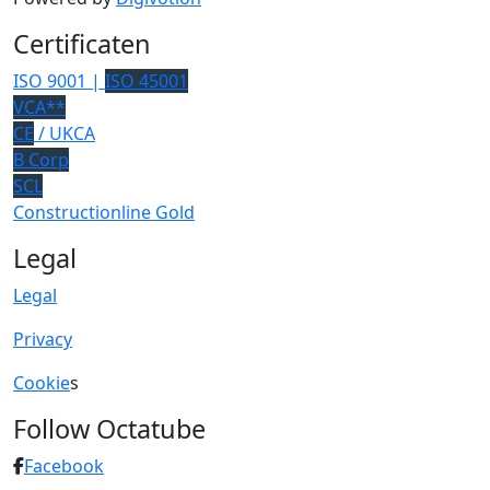
Certificaten
ISO 9001 |
ISO 45001
VCA**
CE
/ UKCA
B Corp
SCL
Constructionline Gold
Legal
Legal
Privacy
Cookie
s
Follow Octatube
Facebook