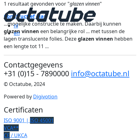
1 resultaat gevonden voor "
glazen vinnen
"
Constructief glas
...mogelijke constructie te maken. Daarbij kunnen
nl
glazen vinnen
een belangrijke rol ... met tussen de
en
lagen translucente folies. Deze
glazen vinnen
hebben
een lengte tot 11 ...
Contactgegevens
+31 (0)15 - 7890000
info@octatube.nl
© Octatube, 2024
Powered by
Digivotion
Certificaten
ISO 9001 |
ISO 45001
VCA**
CE
/ UKCA