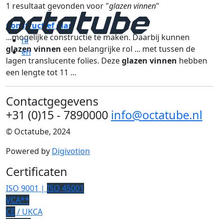
1 resultaat gevonden voor "
glazen vinnen
"
Constructief glas
...mogelijke constructie te maken. Daarbij kunnen
nl
glazen vinnen
een belangrijke rol ... met tussen de
en
lagen translucente folies. Deze
glazen vinnen
hebben
een lengte tot 11 ...
Contactgegevens
+31 (0)15 - 7890000
info@octatube.nl
© Octatube, 2024
Powered by
Digivotion
Certificaten
ISO 9001 |
ISO 45001
VCA**
CE
/ UKCA