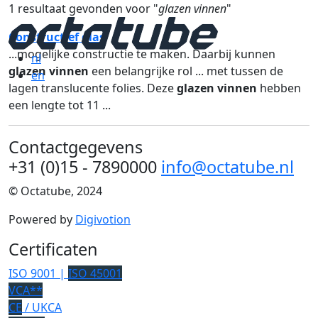
1 resultaat gevonden voor "
glazen vinnen
"
Constructief glas
...mogelijke constructie te maken. Daarbij kunnen
nl
glazen vinnen
een belangrijke rol ... met tussen de
en
lagen translucente folies. Deze
glazen vinnen
hebben
een lengte tot 11 ...
Contactgegevens
+31 (0)15 - 7890000
info@octatube.nl
© Octatube, 2024
Powered by
Digivotion
Certificaten
ISO 9001 |
ISO 45001
VCA**
CE
/ UKCA