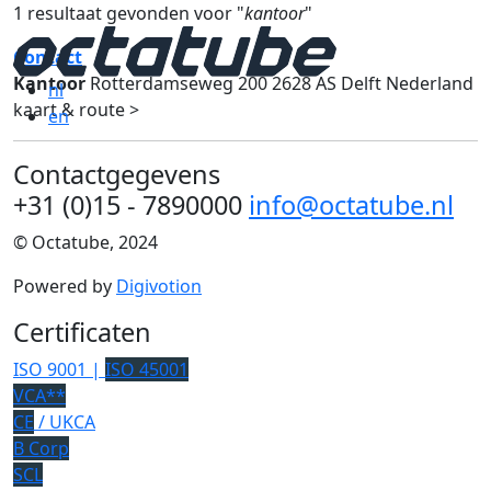
1 resultaat gevonden voor "
kantoor
"
Contact
Kantoor
Rotterdamseweg 200 2628 AS Delft Nederland
nl
kaart & route >
en
Contactgegevens
+31 (0)15 - 7890000
info@octatube.nl
© Octatube, 2024
Powered by
Digivotion
Certificaten
ISO 9001 |
ISO 45001
VCA**
CE
/ UKCA
B Corp
SCL