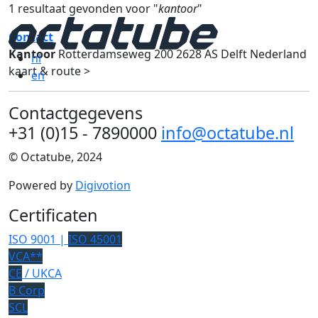
1 resultaat gevonden voor "
kantoor
"
Contact
Kantoor
Rotterdamseweg 200 2628 AS Delft Nederland
nl
kaart & route >
en
Contactgegevens
+31 (0)15 - 7890000
info@octatube.nl
© Octatube, 2024
Powered by
Digivotion
Certificaten
ISO 9001 |
ISO 45001
VCA**
CE
/ UKCA
B Corp
SCL