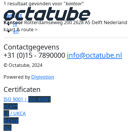
1 resultaat gevonden voor "
kantoor
"
Contact
Kantoor
Rotterdamseweg 200 2628 AS Delft Nederland
nl
kaart & route >
en
Contactgegevens
+31 (0)15 - 7890000
info@octatube.nl
© Octatube, 2024
Powered by
Digivotion
Certificaten
ISO 9001 |
ISO 45001
VCA**
CE
/ UKCA
B Corp
SCL