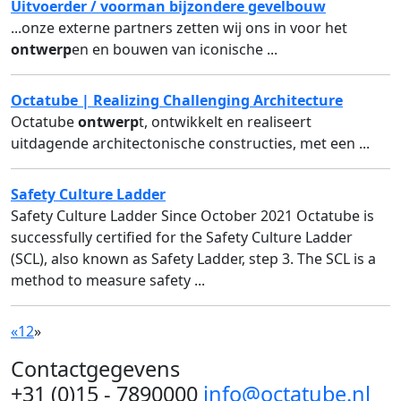
Uitvoerder / voorman bijzondere gevelbouw
...onze externe partners zetten wij ons in voor het
ontwerp
en en bouwen van iconische ...
Octatube | Realizing Challenging Architecture
Octatube
ontwerp
t, ontwikkelt en realiseert
uitdagende architectonische constructies, met een ...
Safety Culture Ladder
Safety Culture Ladder Since October 2021 Octatube is
successfully certified for the Safety Culture Ladder
(SCL), also known as Safety Ladder, step 3. The SCL is a
method to measure safety ...
«
1
2
»
Contactgegevens
+31 (0)15 - 7890000
info@octatube.nl