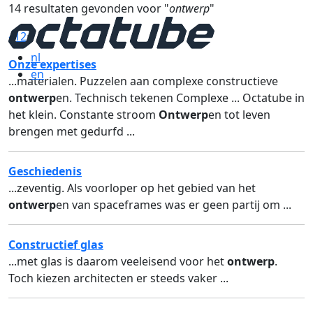
14 resultaten gevonden voor "
ontwerp
"
«
1
2
»
nl
Onze expertises
en
...materialen. Puzzelen aan complexe constructieve
ontwerp
en. Technisch tekenen Complexe ... Octatube in
het klein. Constante stroom
Ontwerp
en tot leven
brengen met gedurfd ...
Geschiedenis
...zeventig. Als voorloper op het gebied van het
ontwerp
en van spaceframes was er geen partij om ...
Constructief glas
...met glas is daarom veeleisend voor het
ontwerp
.
Toch kiezen architecten er steeds vaker ...