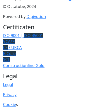
© Octatube, 2024
Powered by
Digivotion
Certificaten
ISO 9001 |
ISO 45001
VCA**
CE
/ UKCA
B Corp
SCL
Constructionline Gold
Legal
Legal
Privacy
Cookie
s