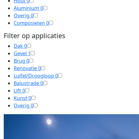
Hout
0
Aluminium
0
Overig
0
Composieten
0
Filter op applicaties
Dak
0
Gevel
1
Brug
0
Renovatie
0
Luifel/Droogloop
0
Balustrade
0
Lift
0
Kunst
0
Overig
0