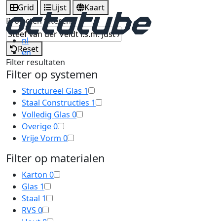
Grid
Lijst
Kaart
Projecten filteren
nl
Reset
en
Filter resultaten
Filter op systemen
Structureel Glas
1
Staal Constructies
1
Volledig Glas
0
Overige
0
Vrije Vorm
0
Filter op materialen
Karton
0
Glas
1
Staal
1
RVS
0