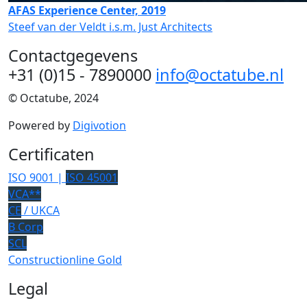
AFAS Experience Center, 2019
Steef van der Veldt i.s.m. Just Architects
Contactgegevens
+31 (0)15 - 7890000
info@octatube.nl
© Octatube, 2024
Powered by
Digivotion
Certificaten
ISO 9001 |
ISO 45001
VCA**
CE
/ UKCA
B Corp
SCL
Constructionline Gold
Legal