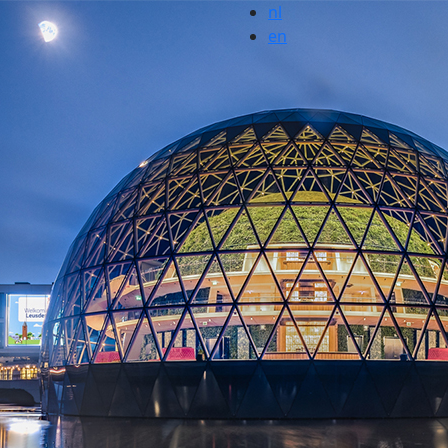
nl
en