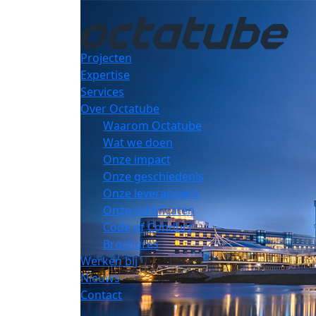
Projecten
Expertise
Services
Over Octatube
Waarom Octatube
Wat we doen
Onze impact
Onze geschiedenis
Onze leveranciers
Onze certificaten
Code of Conduct
Brochures
Werken bij
Nieuws
Contact