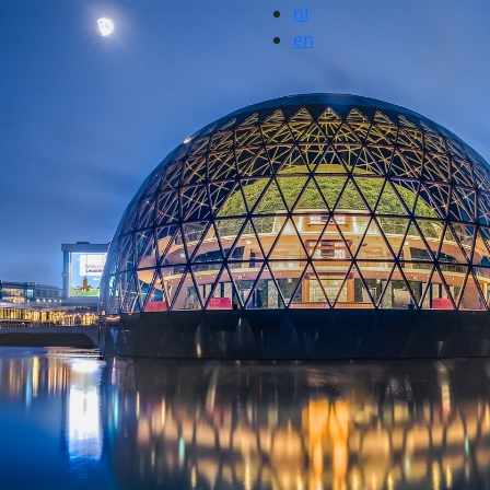
nl
en