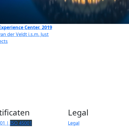
Experience Center, 2019
van der Veldt i.s.m. Just
ects
tificaten
Legal
001 |
ISO 45001
Legal