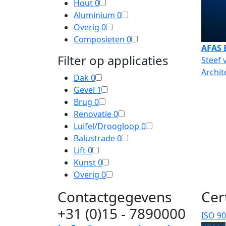
Hout
0
Aluminium
0
Overig
0
Composieten
0
AFAS 
Filter op applicaties
Steef 
Archit
Dak
0
Gevel
1
Brug
0
Renovatie
0
Luifel/Droogloop
0
Balustrade
0
Lift
0
Kunst
0
Overig
0
Contactgegevens
Cer
+31 (0)15 - 7890000
ISO 9