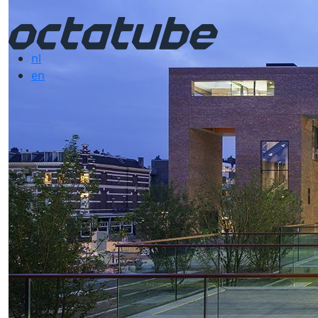
nl
en