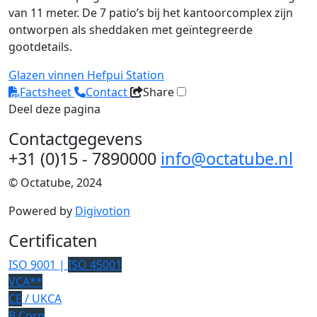
van 11 meter. De 7 patio’s bij het kantoorcomplex zijn
ontworpen als sheddaken met geïntegreerde
gootdetails.
Glazen vinnen
Hefpui
Station
Factsheet
Contact
Share
Deel deze pagina
Contactgegevens
+31 (0)15 - 7890000
info@octatube.nl
© Octatube, 2024
Powered by
Digivotion
Certificaten
ISO 9001 |
ISO 45001
VCA**
CE
/ UKCA
B Corp