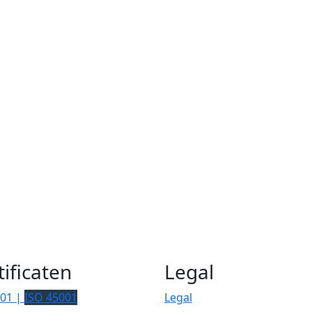
tificaten
Legal
001 |
ISO 45001
Legal