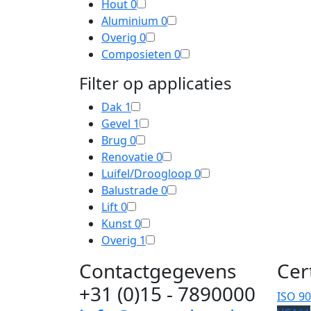
Hout
0
Aluminium
0
Overig
0
Composieten
0
Filter op applicaties
Dak
1
Gevel
1
Brug
0
Renovatie
0
Luifel/Droogloop
0
Balustrade
0
Lift
0
Kunst
0
Overig
1
Contactgegevens
Cer
+31 (0)15 - 7890000
ISO 9