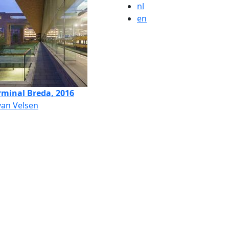
nl
en
rminal Breda, 2016
van Velsen