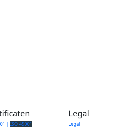
tificaten
Legal
001 |
ISO 45001
Legal