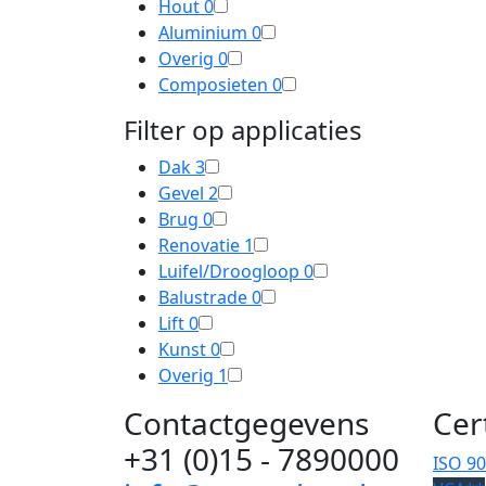
Hout
0
Aluminium
0
Overig
0
Composieten
0
Filter op applicaties
Dak
3
Gevel
2
Brug
0
Renovatie
1
Luifel/Droogloop
0
Balustrade
0
Lift
0
Kunst
0
Overig
1
Contactgegevens
Cer
+31 (0)15 - 7890000
ISO 9