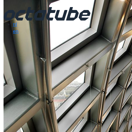
nl
en