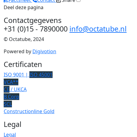
Factsheet
Contact
Share
Deel deze pagina
Contactgegevens
+31 (0)15 - 7890000
info@octatube.nl
© Octatube, 2024
Powered by
Digivotion
Certificaten
ISO 9001 |
ISO 45001
VCA**
CE
/ UKCA
B Corp
SCL
Constructionline Gold
Legal
Legal