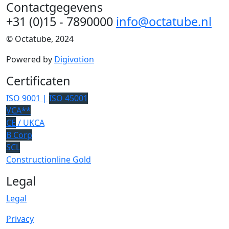
Contactgegevens
+31 (0)15 - 7890000
info@octatube.nl
© Octatube, 2024
Powered by
Digivotion
Certificaten
ISO 9001 |
ISO 45001
VCA**
CE
/ UKCA
B Corp
SCL
Constructionline Gold
Legal
Legal
Privacy