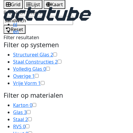
Grid
Lijst
Kaart
Projecten filteren
nl
Reset
en
Filter resultaten
Filter op systemen
Structureel Glas
2
Staal Constructies
2
Volledig Glas
0
Overige
1
Vrije Vorm
1
Filter op materialen
Karton
0
Glas
3
Staal
2
RVS
0