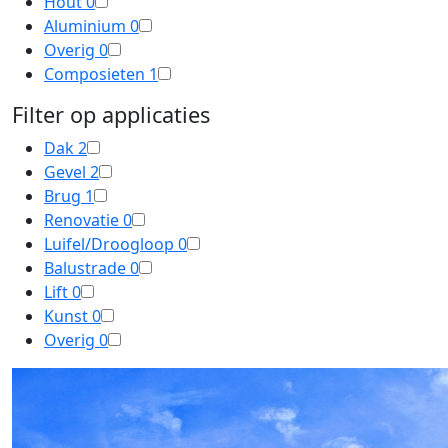
Hout
0
Aluminium
0
Overig
0
Composieten
1
Filter op applicaties
Dak
2
Gevel
2
Brug
1
Renovatie
0
Luifel/Droogloop
0
Balustrade
0
Lift
0
Kunst
0
Overig
0