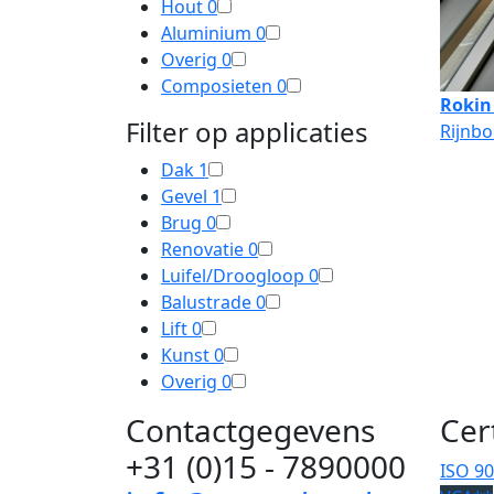
Hout
0
Aluminium
0
Overig
0
Composieten
0
Rokin 
Filter op applicaties
Rijnbo
Dak
1
Gevel
1
Brug
0
Renovatie
0
Luifel/Droogloop
0
Balustrade
0
Lift
0
Kunst
0
Overig
0
Contactgegevens
Cer
+31 (0)15 - 7890000
ISO 9