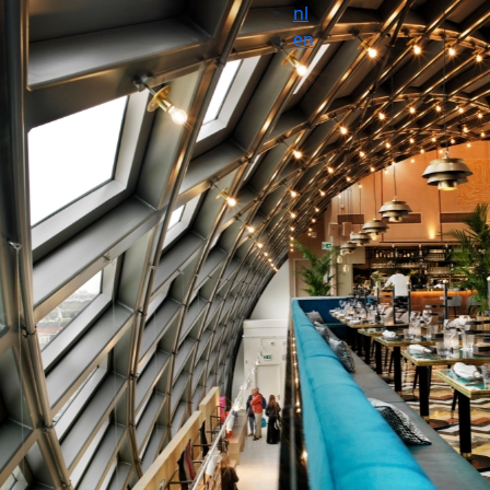
nl
en