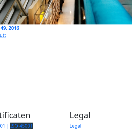
49, 2016
utt
tificaten
Legal
001 |
ISO 45001
Legal