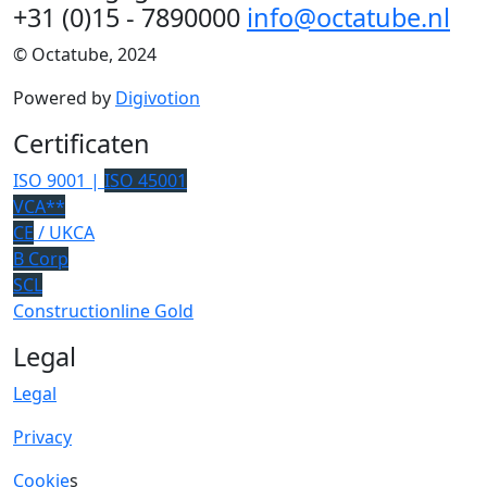
+31 (0)15 - 7890000
info@octatube.nl
© Octatube, 2024
Powered by
Digivotion
Certificaten
ISO 9001 |
ISO 45001
VCA**
CE
/ UKCA
B Corp
SCL
Constructionline Gold
Legal
Legal
Privacy
Cookie
s