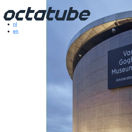
nl
en