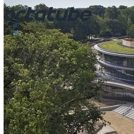
nl
en