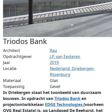
Triodos Bank
Architect
Rau
Opdrachtgever
J.P. van Eesteren
Jaar
2019
Locatie
Nederland, Driebergen-
Rijsenburg
Materiaal
Glas
Toepassing
Gevel
In Driebergen staat het toonbeeld van duurzaam
bouwen. In opdracht van
Triodos Bank
en
projectontwikkelaar
EDGE Technologies
(voorheen
OVG Real Estate) is, op Landgoed De Reehorst, het