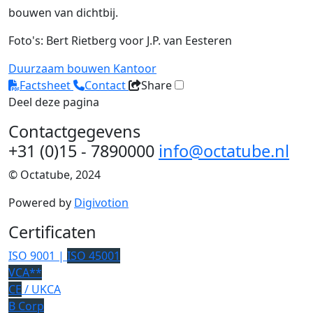
bouwen van dichtbij.
Foto's: Bert Rietberg voor J.P. van Eesteren
Duurzaam bouwen
Kantoor
Factsheet
Contact
Share
Deel deze pagina
Contactgegevens
+31 (0)15 - 7890000
info@octatube.nl
© Octatube, 2024
Powered by
Digivotion
Certificaten
ISO 9001 |
ISO 45001
VCA**
CE
/ UKCA
B Corp