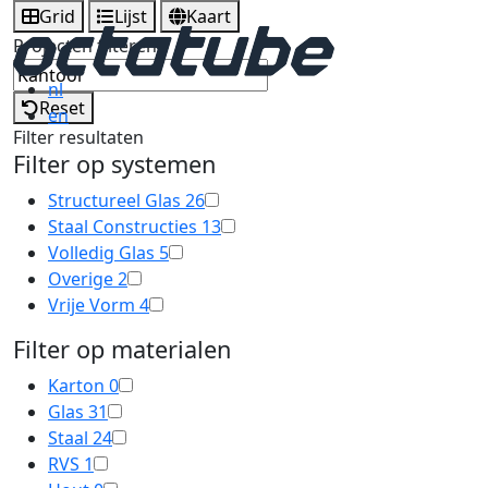
Grid
Lijst
Kaart
Projecten filteren
nl
Reset
en
Filter resultaten
Filter op systemen
Structureel Glas
26
Staal Constructies
13
Volledig Glas
5
Overige
2
Vrije Vorm
4
Filter op materialen
Karton
0
Glas
31
Staal
24
RVS
1