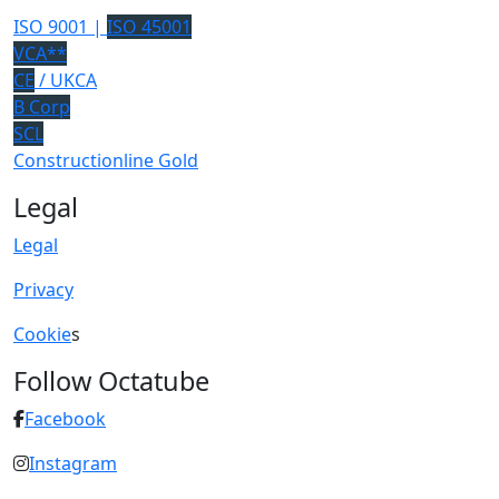
ISO 9001 |
ISO 45001
VCA**
CE
/ UKCA
B Corp
SCL
Constructionline Gold
Legal
Legal
Privacy
Cookie
s
Follow Octatube
Facebook
Instagram