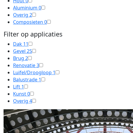
Hout
0
Aluminium
0
Overig
2
Composieten
0
Filter op applicaties
Dak
11
Gevel
25
Brug
2
Renovatie
3
Luifel/Droogloop
1
Balustrade
1
Lift
1
Kunst
0
Overig
4