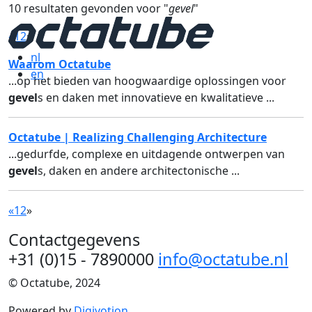
10 resultaten gevonden voor "
gevel
"
«
1
2
»
nl
Waarom Octatube
en
...op het bieden van hoogwaardige oplossingen voor
gevel
s en daken met innovatieve en kwalitatieve ...
Octatube | Realizing Challenging Architecture
...gedurfde, complexe en uitdagende ontwerpen van
gevel
s, daken en andere architectonische ...
«
1
2
»
Contactgegevens
+31 (0)15 - 7890000
info@octatube.nl
© Octatube, 2024
Powered by
Digivotion