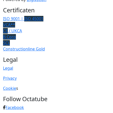
Certificaten
ISO 9001 |
ISO 45001
VCA**
CE
/ UKCA
B Corp
SCL
Constructionline Gold
Legal
Legal
Privacy
Cookie
s
Follow Octatube
Facebook