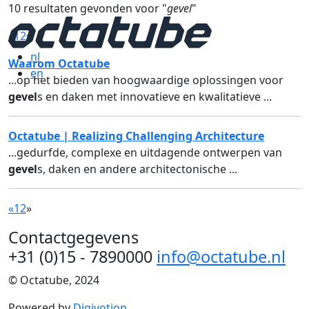
10 resultaten gevonden voor "
gevel
"
«
1
2
»
nl
Waarom Octatube
en
...op het bieden van hoogwaardige oplossingen voor
gevel
s en daken met innovatieve en kwalitatieve ...
Octatube | Realizing Challenging Architecture
...gedurfde, complexe en uitdagende ontwerpen van
gevel
s, daken en andere architectonische ...
«
1
2
»
Contactgegevens
+31 (0)15 - 7890000
info@octatube.nl
© Octatube, 2024
Powered by
Digivotion