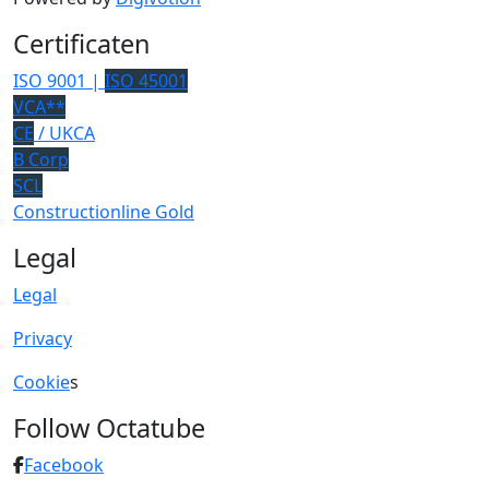
Certificaten
ISO 9001 |
ISO 45001
VCA**
CE
/ UKCA
B Corp
SCL
Constructionline Gold
Legal
Legal
Privacy
Cookie
s
Follow Octatube
Facebook