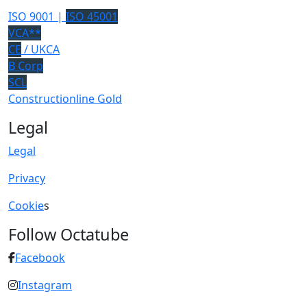
ISO 9001 |
ISO 45001
VCA**
CE
/ UKCA
B Corp
SCL
Constructionline Gold
Legal
Legal
Privacy
Cookie
s
Follow Octatube
Facebook
Instagram