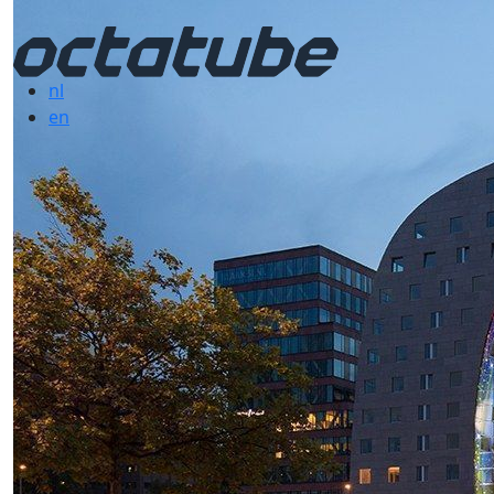
nl
en