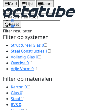
Grid
Lijst
Kaart
Projecten filteren
nl
Reset
en
Filter resultaten
Filter op systemen
Structureel Glas
0
Staal Constructies
1
Volledig Glas
0
Overige
0
Vrije Vorm
0
Filter op materialen
Karton
0
Glas
0
Staal
1
RVS
0