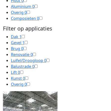
Hout
0
Aluminium
0
Overig
0
Composieten
0
Filter op applicaties
Dak
1
Gevel
1
Brug
0
Renovatie
0
Luifel/Droogloop
0
Balustrade
0
Lift
0
Kunst
0
Overig
0