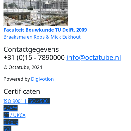
Faculteit Bouwkunde TU Delft, 2009
Braaksma en Roos & Mick Eekhout
Contactgegevens
+31 (0)15 - 7890000
info@octatube.nl
© Octatube, 2024
Powered by
Digivotion
Certificaten
ISO 9001 |
ISO 45001
VCA**
CE
/ UKCA
B Corp
SCL