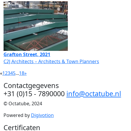
Grafton Street, 2021
C2J Architects – Architects & Town Planners
«
1
2
3
4
5
...
18
»
Contactgegevens
+31 (0)15 - 7890000
info@octatube.nl
© Octatube, 2024
Powered by
Digivotion
Certificaten