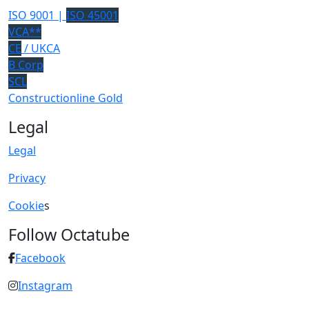
ISO 9001 |
ISO 45001
VCA**
CE
/ UKCA
B Corp
SCL
Constructionline Gold
Legal
Legal
Privacy
Cookie
s
Follow Octatube
Facebook
Instagram