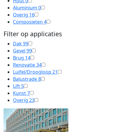
Hout
0
Aluminium
0
Overig
16
Composieten
4
Filter op applicaties
Dak
99
Gevel
99
Brug
14
Renovatie
34
Luifel/Droogloop
21
Balustrade
8
Lift
5
Kunst
7
Overig
23