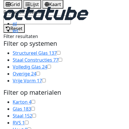
Grid
Lijst
Kaart
Projecten filteren
nl
Reset
en
Filter resultaten
Filter op systemen
Structureel Glas
137
Staal Constructies
77
Volledig Glas
24
Overige
24
Vrije Vorm
17
Filter op materialen
Karton
4
Glas
183
Staal
152
RVS
1