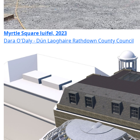
Myrtle Square luifel, 2023
Dara O'Daly - Dún Laoghaire Rathdown County Council