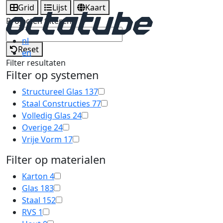
Grid
Lijst
Kaart
Projecten filteren
nl
Reset
en
Filter resultaten
Filter op systemen
Structureel Glas
137
Staal Constructies
77
Volledig Glas
24
Overige
24
Vrije Vorm
17
Filter op materialen
Karton
4
Glas
183
Staal
152
RVS
1