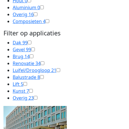
Hout
0
Aluminium
0
Overig
16
Composieten
4
Filter op applicaties
Dak
99
Gevel
99
Brug
14
Renovatie
34
Luifel/Droogloop
21
Balustrade
8
Lift
5
Kunst
7
Overig
23