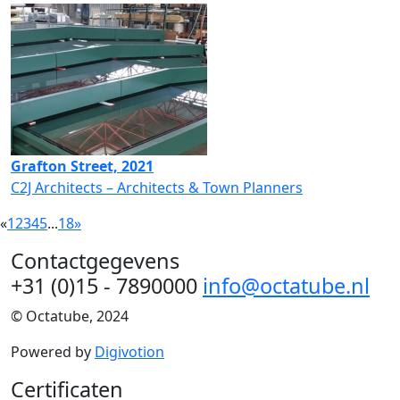
Grafton Street, 2021
C2J Architects – Architects & Town Planners
«
1
2
3
4
5
...
18
»
Contactgegevens
+31 (0)15 - 7890000
info@octatube.nl
© Octatube, 2024
Powered by
Digivotion
Certificaten