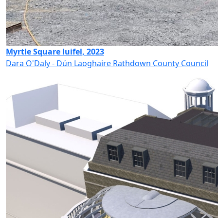
Myrtle Square luifel, 2023
Dara O'Daly - Dún Laoghaire Rathdown County Council