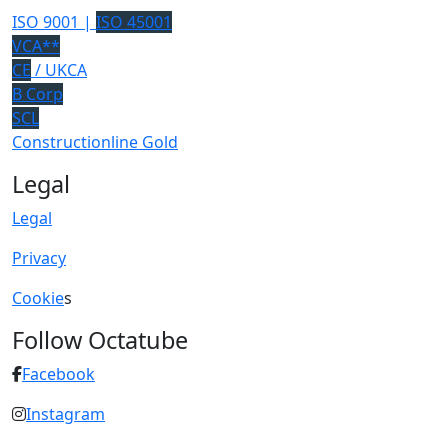
ISO 9001 |
ISO 45001
VCA**
CE
/ UKCA
B Corp
SCL
Constructionline Gold
Legal
Legal
Privacy
Cookie
s
Follow Octatube
Facebook
Instagram