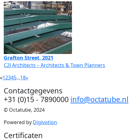
Grafton Street, 2021
C2J Architects – Architects & Town Planners
«
1
2
3
4
5
...
18
»
Contactgegevens
+31 (0)15 - 7890000
info@octatube.nl
© Octatube, 2024
Powered by
Digivotion
Certificaten