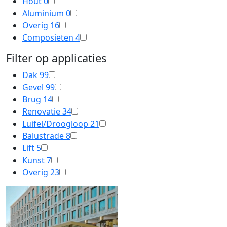
Hout
0
Aluminium
0
Overig
16
Composieten
4
Filter op applicaties
Dak
99
Gevel
99
Brug
14
Renovatie
34
Luifel/Droogloop
21
Balustrade
8
Lift
5
Kunst
7
Overig
23