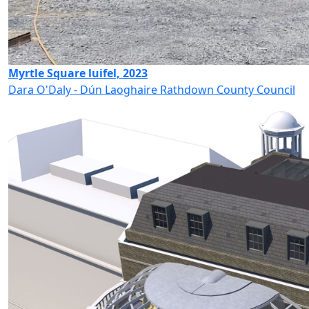
Myrtle Square luifel, 2023
Dara O'Daly - Dún Laoghaire Rathdown County Council