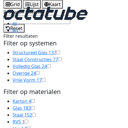
Grid
Lijst
Kaart
Projecten filteren
nl
Reset
en
Filter resultaten
Filter op systemen
Structureel Glas
137
Staal Constructies
77
Volledig Glas
24
Overige
24
Vrije Vorm
17
Filter op materialen
Karton
4
Glas
183
Staal
152
RVS
1