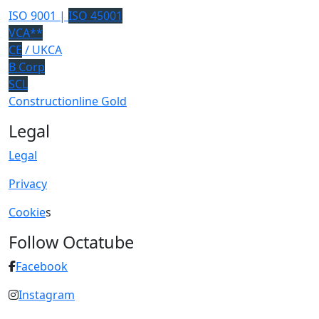
ISO 9001 |
ISO 45001
VCA**
CE
/ UKCA
B Corp
SCL
Constructionline Gold
Legal
Legal
Privacy
Cookie
s
Follow Octatube
Facebook
Instagram