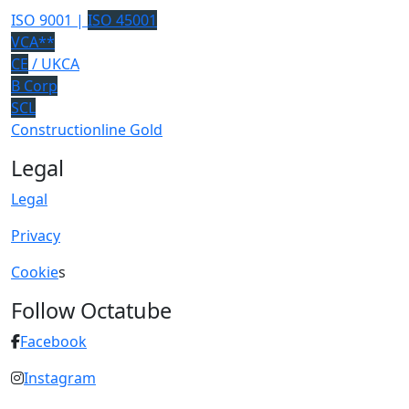
ISO 9001 |
ISO 45001
VCA**
CE
/ UKCA
B Corp
SCL
Constructionline Gold
Legal
Legal
Privacy
Cookie
s
Follow Octatube
Facebook
Instagram