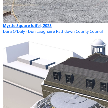
Myrtle Square luifel, 2023
Dara O'Daly - Dún Laoghaire Rathdown County Council