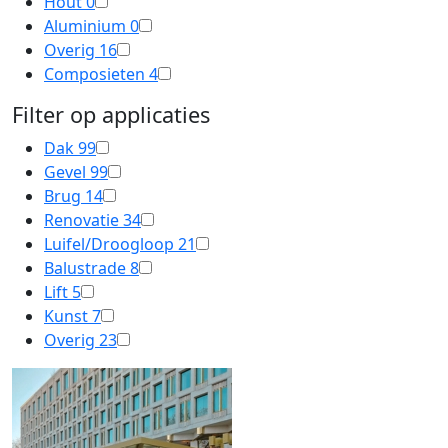
Hout
0
Aluminium
0
Overig
16
Composieten
4
Filter op applicaties
Dak
99
Gevel
99
Brug
14
Renovatie
34
Luifel/Droogloop
21
Balustrade
8
Lift
5
Kunst
7
Overig
23