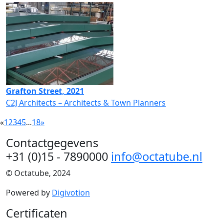
Grafton Street, 2021
C2J Architects – Architects & Town Planners
«
1
2
3
4
5
...
18
»
Contactgegevens
+31 (0)15 - 7890000
info@octatube.nl
© Octatube, 2024
Powered by
Digivotion
Certificaten