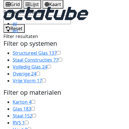
Grid
Lijst
Kaart
Projecten filteren
nl
Reset
en
Filter resultaten
Filter op systemen
Structureel Glas
137
Staal Constructies
77
Volledig Glas
24
Overige
24
Vrije Vorm
17
Filter op materialen
Karton
4
Glas
183
Staal
152
RVS
1