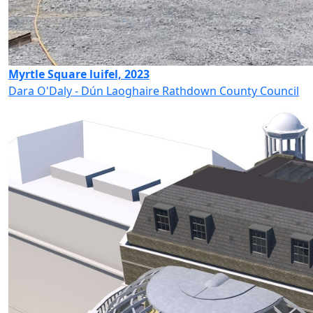
Myrtle Square luifel, 2023
Dara O'Daly - Dún Laoghaire Rathdown County Council