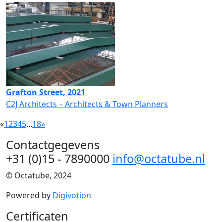
Grafton Street, 2021
C2J Architects – Architects & Town Planners
«
1
2
3
4
5
...
18
»
Contactgegevens
+31 (0)15 - 7890000
info@octatube.nl
© Octatube, 2024
Powered by
Digivotion
Certificaten