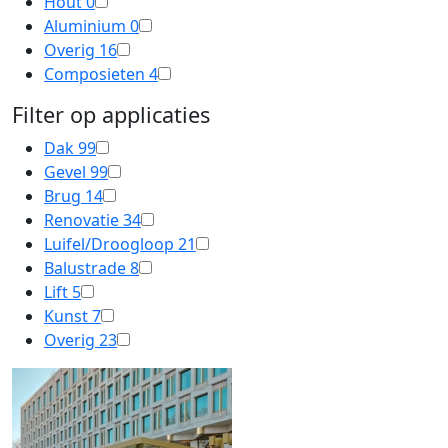
Hout
0
Aluminium
0
Overig
16
Composieten
4
Filter op applicaties
Dak
99
Gevel
99
Brug
14
Renovatie
34
Luifel/Droogloop
21
Balustrade
8
Lift
5
Kunst
7
Overig
23