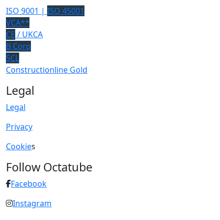
ISO 9001 |
ISO 45001
VCA**
CE
/ UKCA
B Corp
SCL
Constructionline Gold
Legal
Legal
Privacy
Cookie
s
Follow Octatube
Facebook
Instagram