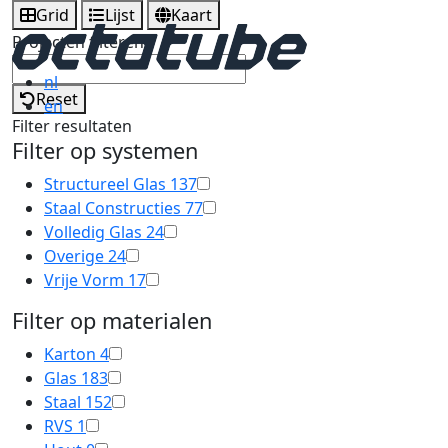
Grid
Lijst
Kaart
Projecten filteren
nl
Reset
en
Filter resultaten
Filter op systemen
Structureel Glas
137
Staal Constructies
77
Volledig Glas
24
Overige
24
Vrije Vorm
17
Filter op materialen
Karton
4
Glas
183
Staal
152
RVS
1