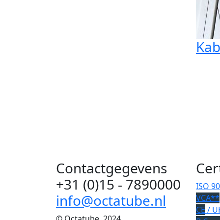
Kab
Contactgegevens
Cer
+31 (0)15 - 7890000
ISO 9
info@octatube.nl
VCA**
CE
/ U
© Octatube, 2024