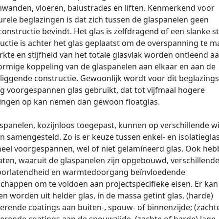
wanden, vloeren, balustrades en liften. Kenmerkend voor
urele beglazingen is dat zich tussen de glaspanelen geen
constructie bevindt. Het glas is zelfdragend of een slanke s
uctie is achter het glas geplaatst om de overspanning te m
rkte en stijfheid van het totale glasvlak worden ontleend a
rmige koppeling van de glaspanelen aan elkaar en aan de
liggende constructie. Gewoonlijk wordt voor dit beglazing
ig voorgespannen glas gebruikt, dat tot vijfmaal hogere
ingen op kan nemen dan gewoon floatglas.
spanelen, kozijnloos toegepast, kunnen op verschillende w
 samengesteld. Zo is er keuze tussen enkel- en isolatieglas
eel voorgespannen, wel of niet gelamineerd glas. Ook heb
aten, waaruit de glaspanelen zijn opgebouwd, verschillend
doorlatendheid en warmtedoorgang beïnvloedende
chappen om te voldoen aan projectspecifieke eisen. Er kan
n worden uit helder glas, in de massa getint glas, (harde)
terende coatings aan buiten-, spouw- of binnenzijde; (zacht