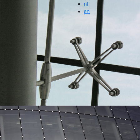
nl
en