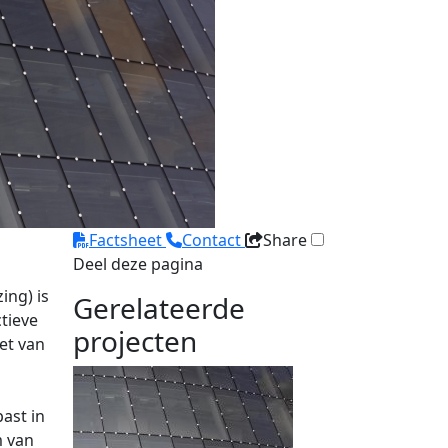
Factsheet
Contact
Share
Deel deze pagina
ing) is
Gerelateerde
tieve
projecten
et van
ast in
m van