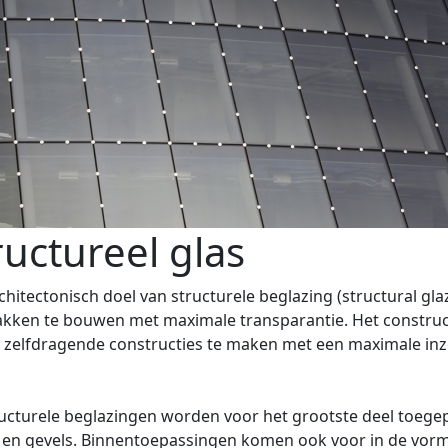
ructureel glas
chitectonisch doel van structurele beglazing (structural glaz
akken te bouwen met maximale transparantie. Het construc
s zelfdragende constructies te maken met een maximale inz
ucturele beglazingen worden voor het grootste deel toegep
 en gevels. Binnentoepassingen komen ook voor in de vor