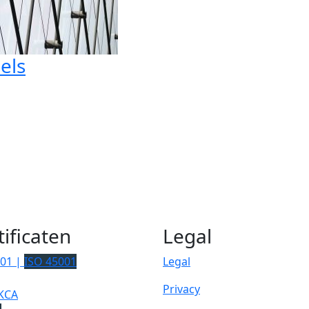
els
tificaten
Legal
001 |
ISO 45001
Legal
Privacy
KCA