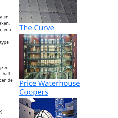
talen
aken.
The Curve
an een
stype
ijzen
, half
ben de
Price Waterhouse
e
Coopers
e)