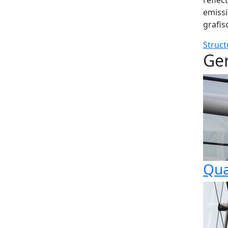
reflec
emissi
grafis
Struct
Ger
Qua