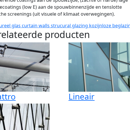
terende coatings aan de spouwzijde, (zachte of harde) lage
ecoatings (low E) aan de spouwbinnenzijde en tenslotte
che screenings (uit visuele of klimaat overwegingen).
ureel glas
curtain walls
strucural glazing
kozijnloze beglazi
elateerde producten
ttro
Lineair