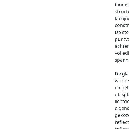
binnen
struct
kozijn
constr
De ste
puntvo
achter
volled
spann
De gla
worden
en geh
glaspl
licht
eigens
gekoze
reflec