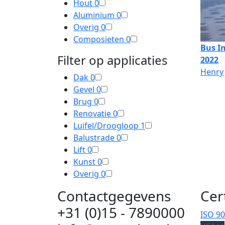
Hout
0
Aluminium
0
Overig
0
Composieten
0
Bus In
Filter op applicaties
2022
Henry 
Dak
0
Gevel
0
Brug
0
Renovatie
0
Luifel/Droogloop
1
Balustrade
0
Lift
0
Kunst
0
Overig
0
Contactgegevens
Cer
+31 (0)15 - 7890000
ISO 9