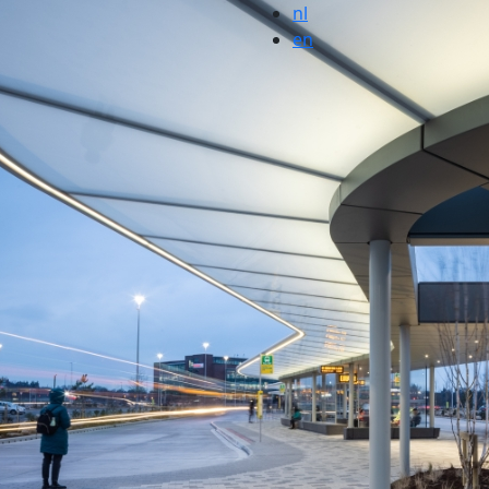
nl
en