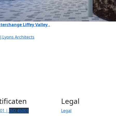
terchange Liffey Valley ,
J Lyons Architects
tificaten
Legal
001 |
ISO 45001
Legal