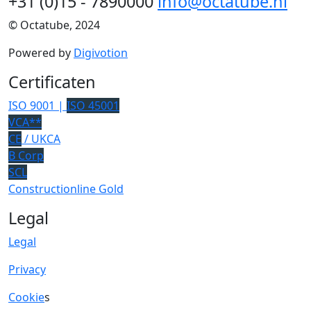
+31 (0)15 - 7890000
info@octatube.nl
© Octatube, 2024
Powered by
Digivotion
Certificaten
ISO 9001 |
ISO 45001
VCA**
CE
/ UKCA
B Corp
SCL
Constructionline Gold
Legal
Legal
Privacy
Cookie
s