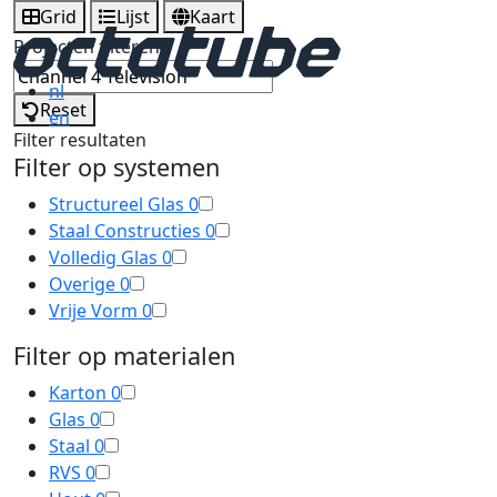
Grid
Lijst
Kaart
Projecten filteren
nl
Reset
en
Filter resultaten
Filter op systemen
Structureel Glas
0
Staal Constructies
0
Volledig Glas
0
Overige
0
Vrije Vorm
0
Filter op materialen
Karton
0
Glas
0
Staal
0
RVS
0