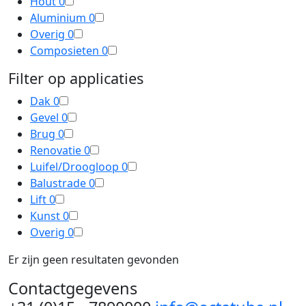
Hout
0
Aluminium
0
Overig
0
Composieten
0
Filter op applicaties
Dak
0
Gevel
0
Brug
0
Renovatie
0
Luifel/Droogloop
0
Balustrade
0
Lift
0
Kunst
0
Overig
0
Er zijn geen resultaten gevonden
Contactgegevens