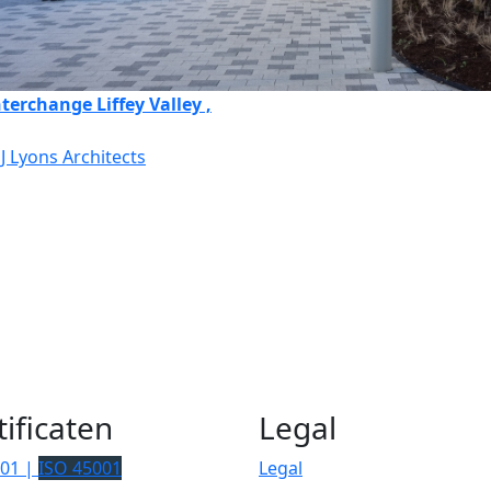
terchange Liffey Valley ,
J Lyons Architects
tificaten
Legal
001 |
ISO 45001
Legal