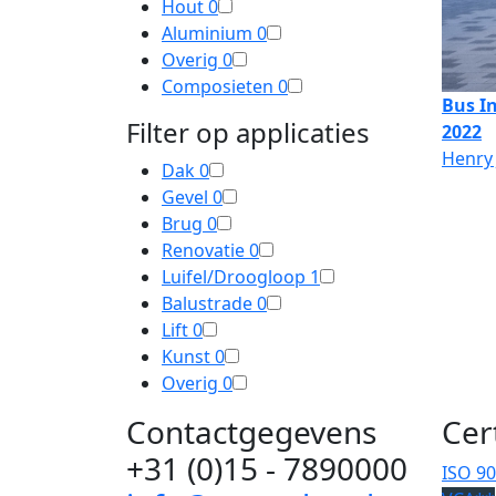
Hout
0
Aluminium
0
Overig
0
Composieten
0
Bus In
Filter op applicaties
2022
Henry 
Dak
0
Gevel
0
Brug
0
Renovatie
0
Luifel/Droogloop
1
Balustrade
0
Lift
0
Kunst
0
Overig
0
Contactgegevens
Cer
+31 (0)15 - 7890000
ISO 9