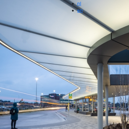
nl
en