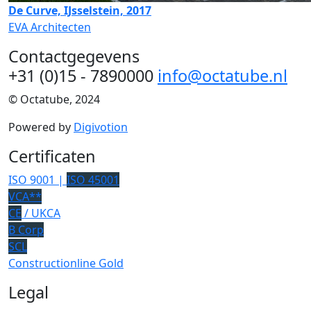
De Curve, IJsselstein, 2017
EVA Architecten
Contactgegevens
+31 (0)15 - 7890000
info@octatube.nl
© Octatube, 2024
Powered by
Digivotion
Certificaten
ISO 9001 |
ISO 45001
VCA**
CE
/ UKCA
B Corp
SCL
Constructionline Gold
Legal