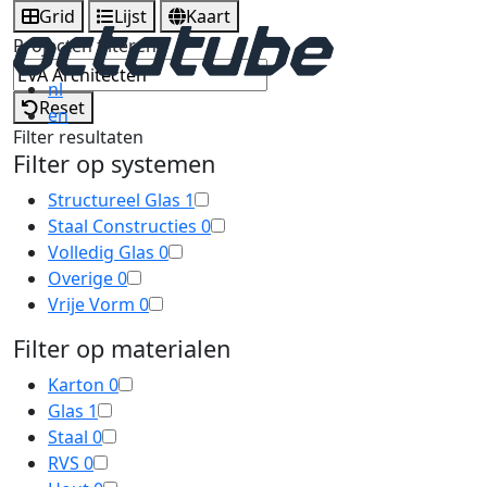
Grid
Lijst
Kaart
Projecten filteren
nl
Reset
en
Filter resultaten
Filter op systemen
Structureel Glas
1
Staal Constructies
0
Volledig Glas
0
Overige
0
Vrije Vorm
0
Filter op materialen
Karton
0
Glas
1
Staal
0
RVS
0