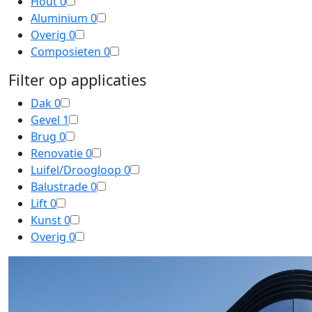
Hout
0
Aluminium
0
Overig
0
Composieten
0
Filter op applicaties
Dak
0
Gevel
1
Brug
0
Renovatie
0
Luifel/Droogloop
0
Balustrade
0
Lift
0
Kunst
0
Overig
0