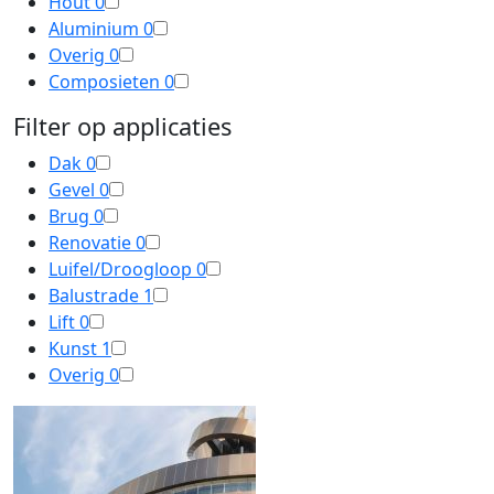
Hout
0
Aluminium
0
Overig
0
Composieten
0
Filter op applicaties
Dak
0
Gevel
0
Brug
0
Renovatie
0
Luifel/Droogloop
0
Balustrade
1
Lift
0
Kunst
1
Overig
0