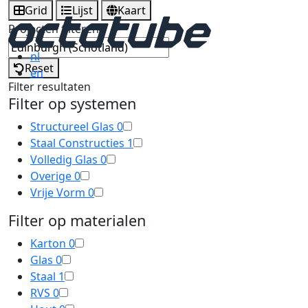
Grid
Lijst
Kaart
Projecten filteren
nl
Reset
en
Filter resultaten
Filter op systemen
Structureel Glas
0
Staal Constructies
1
Volledig Glas
0
Overige
0
Vrije Vorm
0
Filter op materialen
Karton
0
Glas
0
Staal
1
RVS
0