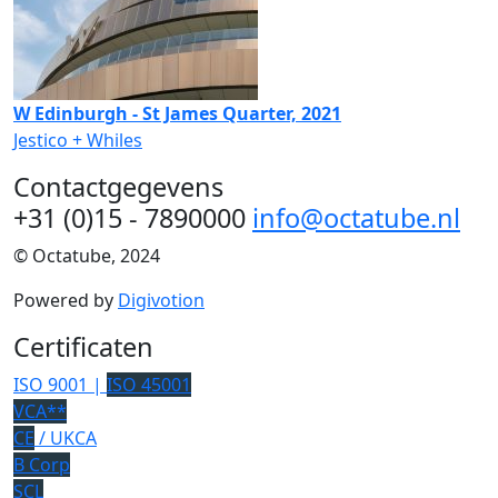
W Edinburgh - St James Quarter, 2021
Jestico + Whiles
Contactgegevens
+31 (0)15 - 7890000
info@octatube.nl
© Octatube, 2024
Powered by
Digivotion
Certificaten
ISO 9001 |
ISO 45001
VCA**
CE
/ UKCA
B Corp
SCL