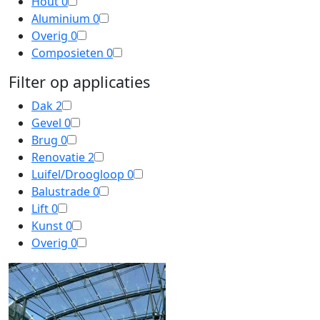
Hout
0
Aluminium
0
Overig
0
Composieten
0
Filter op applicaties
Dak
2
Gevel
0
Brug
0
Renovatie
2
Luifel/Droogloop
0
Balustrade
0
Lift
0
Kunst
0
Overig
0