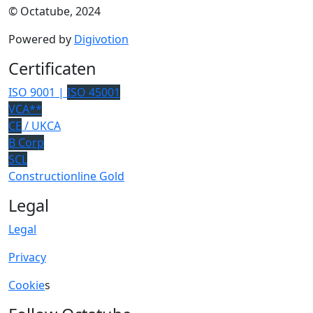
© Octatube, 2024
Powered by
Digivotion
Certificaten
ISO 9001 |
ISO 45001
VCA**
CE
/ UKCA
B Corp
SCL
Constructionline Gold
Legal
Legal
Privacy
Cookie
s