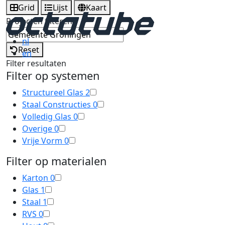
Grid
Lijst
Kaart
Projecten filteren
nl
Reset
en
Filter resultaten
Filter op systemen
Structureel Glas
2
Staal Constructies
0
Volledig Glas
0
Overige
0
Vrije Vorm
0
Filter op materialen
Karton
0
Glas
1
Staal
1
RVS
0