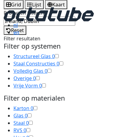
Grid
Lijst
Kaart
Projecten filteren
nl
Reset
en
Filter resultaten
Filter op systemen
Structureel Glas
0
Staal Constructies
0
Volledig Glas
0
Overige
0
Vrije Vorm
0
Filter op materialen
Karton
0
Glas
0
Staal
0
RVS
0