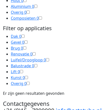
Hout
0
Aluminium
0
Overig
0
Composieten
0
Filter op applicaties
Dak
0
Gevel
0
Brug
0
Renovatie
0
Luifel/Droogloop
0
Balustrade
0
Lift
0
Kunst
0
Overig
0
Er zijn geen resultaten gevonden
Contactgegevens