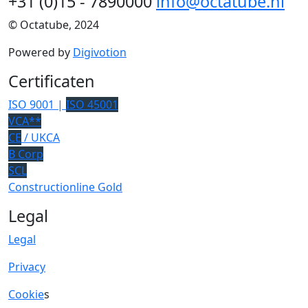
+31 (0)15 - 7890000
info@octatube.nl
© Octatube, 2024
Powered by
Digivotion
Certificaten
ISO 9001 |
ISO 45001
VCA**
CE
/ UKCA
B Corp
SCL
Constructionline Gold
Legal
Legal
Privacy
Cookie
s