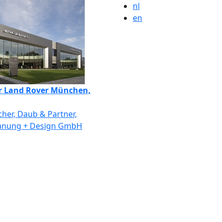
nl
en
r Land Rover München,
er, Daub & Partner,
anung + Design GmbH