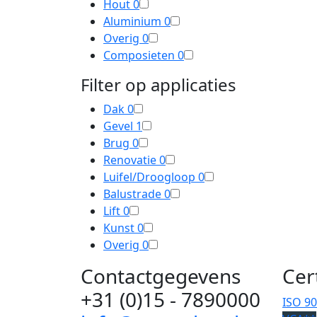
Hout
0
Aluminium
0
Overig
0
Composieten
0
Filter op applicaties
Dak
0
Gevel
1
Brug
0
Renovatie
0
Luifel/Droogloop
0
Balustrade
0
Lift
0
Kunst
0
Overig
0
Contactgegevens
Cer
+31 (0)15 - 7890000
ISO 9