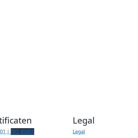
tificaten
Legal
001 |
ISO 45001
Legal