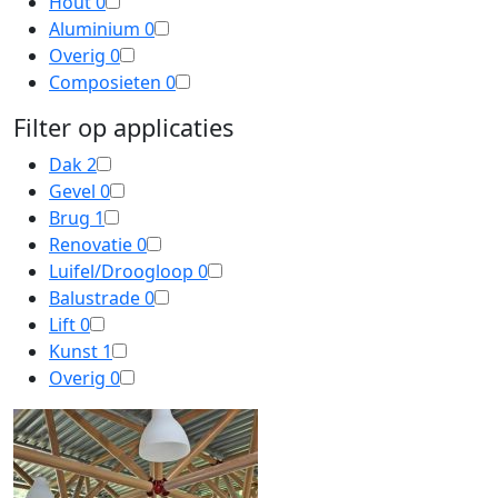
Hout
0
Aluminium
0
Overig
0
Composieten
0
Filter op applicaties
Dak
2
Gevel
0
Brug
1
Renovatie
0
Luifel/Droogloop
0
Balustrade
0
Lift
0
Kunst
1
Overig
0