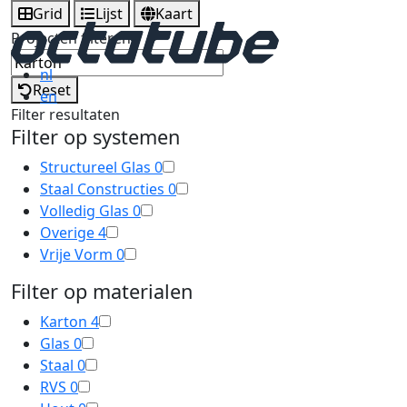
Grid
Lijst
Kaart
Projecten filteren
nl
Reset
en
Filter resultaten
Filter op systemen
Structureel Glas
0
Staal Constructies
0
Volledig Glas
0
Overige
4
Vrije Vorm
0
Filter op materialen
Karton
4
Glas
0
Staal
0
RVS
0