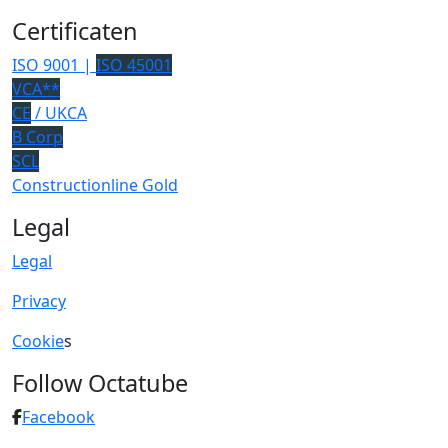
Certificaten
ISO 9001 |
ISO 45001
VCA**
CE
/ UKCA
B Corp
SCL
Constructionline Gold
Legal
Legal
Privacy
Cookie
s
Follow Octatube
Facebook