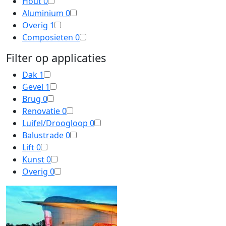
Hout
0
Aluminium
0
Overig
1
Composieten
0
Filter op applicaties
Dak
1
Gevel
1
Brug
0
Renovatie
0
Luifel/Droogloop
0
Balustrade
0
Lift
0
Kunst
0
Overig
0