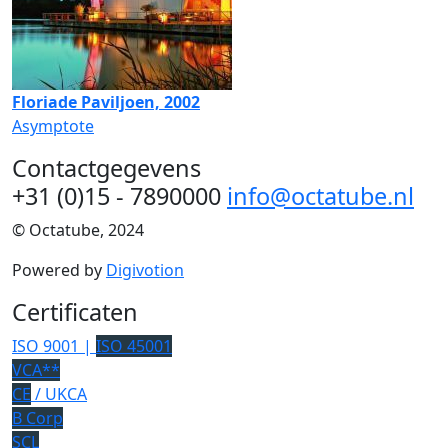
Floriade Paviljoen, 2002
Asymptote
Contactgegevens
+31 (0)15 - 7890000
info@octatube.nl
© Octatube, 2024
Powered by
Digivotion
Certificaten
ISO 9001 |
ISO 45001
VCA**
CE
/ UKCA
B Corp
SCL