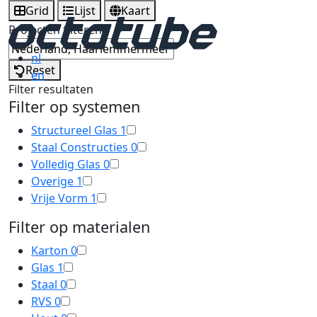
Grid
Lijst
Kaart
Projecten filteren
nl
Reset
en
Filter resultaten
Filter op systemen
Structureel Glas
1
Staal Constructies
0
Volledig Glas
0
Overige
1
Vrije Vorm
1
Filter op materialen
Karton
0
Glas
1
Staal
0
RVS
0