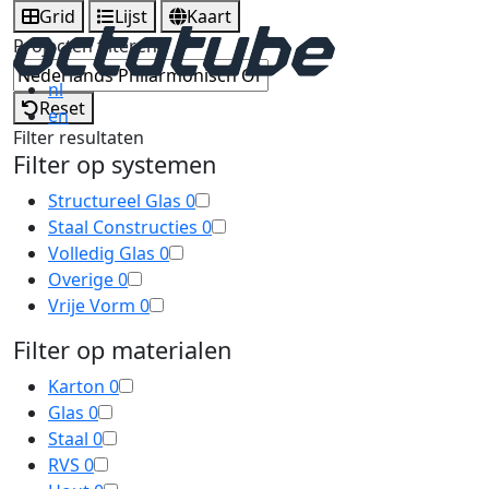
Grid
Lijst
Kaart
Projecten filteren
nl
Reset
en
Filter resultaten
Filter op systemen
Structureel Glas
0
Staal Constructies
0
Volledig Glas
0
Overige
0
Vrije Vorm
0
Filter op materialen
Karton
0
Glas
0
Staal
0
RVS
0