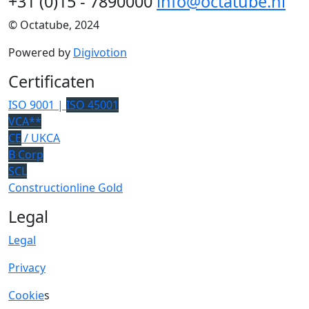
+31 (0)15 - 7890000
info@octatube.nl
© Octatube, 2024
Powered by
Digivotion
Certificaten
ISO 9001 |
ISO 45001
VCA**
CE
/ UKCA
B Corp
SCL
Constructionline Gold
Legal
Legal
Privacy
Cookie
s