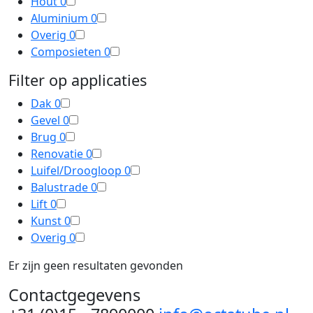
Hout
0
Aluminium
0
Overig
0
Composieten
0
Filter op applicaties
Dak
0
Gevel
0
Brug
0
Renovatie
0
Luifel/Droogloop
0
Balustrade
0
Lift
0
Kunst
0
Overig
0
Er zijn geen resultaten gevonden
Contactgegevens