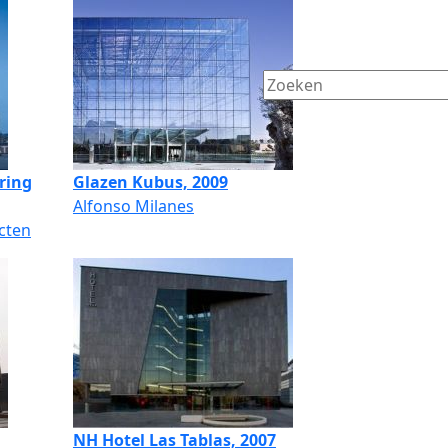
ring
Glazen Kubus, 2009
Alfonso Milanes
cten
NH Hotel Las Tablas, 2007