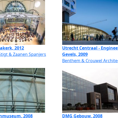
nl
en
lakerk, 2012
Utrecht Centraal - Enginee
 Stigt & Zaanen Spanjers
Gevels, 2009
Benthem & Crouwel Archite
nmuseum, 2008
DMG Gebouw, 2008