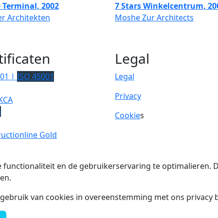
 Terminal, 2002
7 Stars Winkelcentrum, 20
r Architekten
Moshe Zur Architects
tificaten
Legal
001 |
ISO 45001
Legal
Privacy
KCA
p
Cookie
s
uctionline Gold
 functionaliteit en de gebruikerservaring te optimalieren
en.
t gebruik van cookies in overeenstemming met ons privacy b