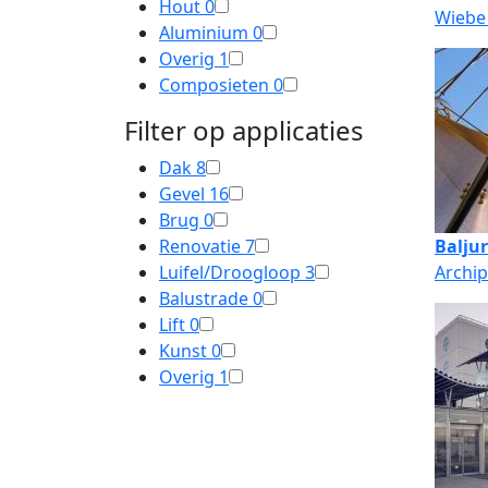
Hout
0
Wiebe 
Aluminium
0
Overig
1
Composieten
0
Filter op applicaties
Dak
8
Gevel
16
Brug
0
Renovatie
7
Baljur
Luifel/Droogloop
3
Archi
Balustrade
0
Lift
0
Kunst
0
Overig
1