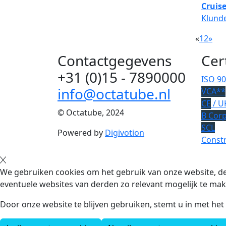
Cruise
Klunde
«
1
2
»
Contactgegevens
Cer
+31 (0)15 - 7890000
ISO 9
info@octatube.nl
VCA**
CE
/ U
© Octatube, 2024
B Cor
SCL
Powered by
Digivotion
Constr
We gebruiken cookies om het gebruik van onze website, de
eventuele websites van derden zo relevant mogelijk te mak
Door onze website te blijven gebruiken, stemt u in met he