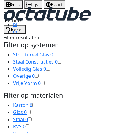
Grid
Lijst
Kaart
Projecten filteren
nl
Reset
en
Filter resultaten
Filter op systemen
Structureel Glas
0
Staal Constructies
0
Volledig Glas
0
Overige
0
Vrije Vorm
0
Filter op materialen
Karton
0
Glas
0
Staal
0
RVS
0