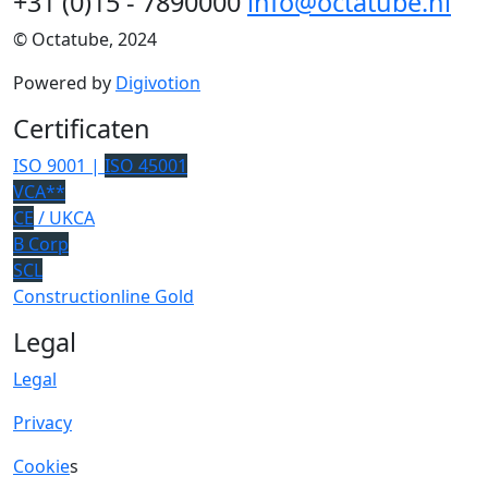
+31 (0)15 - 7890000
info@octatube.nl
© Octatube, 2024
Powered by
Digivotion
Certificaten
ISO 9001 |
ISO 45001
VCA**
CE
/ UKCA
B Corp
SCL
Constructionline Gold
Legal
Legal
Privacy
Cookie
s