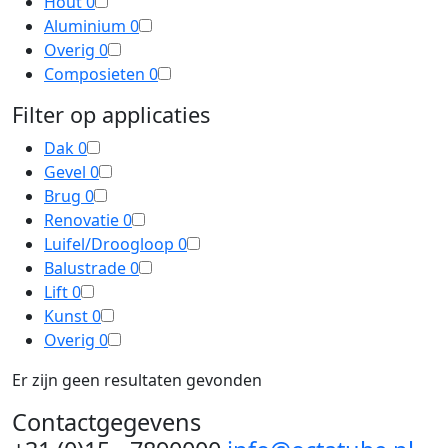
Hout
0
Aluminium
0
Overig
0
Composieten
0
Filter op applicaties
Dak
0
Gevel
0
Brug
0
Renovatie
0
Luifel/Droogloop
0
Balustrade
0
Lift
0
Kunst
0
Overig
0
Er zijn geen resultaten gevonden
Contactgegevens