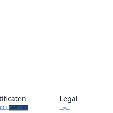
tificaten
Legal
001 |
ISO 45001
Legal