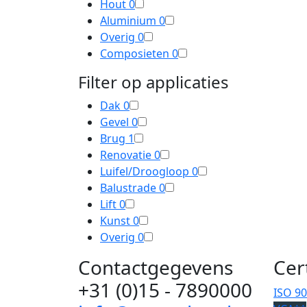
Hout
0
Aluminium
0
Overig
0
Composieten
0
Filter op applicaties
Dak
0
Gevel
0
Brug
1
Renovatie
0
Luifel/Droogloop
0
Balustrade
0
Lift
0
Kunst
0
Overig
0
Contactgegevens
Cer
+31 (0)15 - 7890000
ISO 9