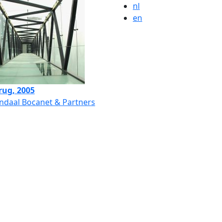
nl
en
rug, 2005
ndaal Bocanet & Partners