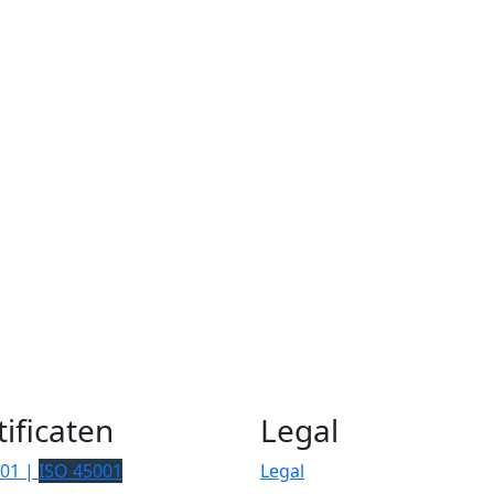
tificaten
Legal
001 |
ISO 45001
Legal