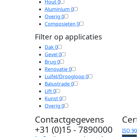
Hout
0
Aluminium
0
Overig
0
Composieten
0
Filter op applicaties
Dak
0
Gevel
0
Brug
0
Renovatie
0
Luifel/Droogloop
0
Balustrade
0
Lift
0
Kunst
0
Overig
0
Contactgegevens
Cer
+31 (0)15 - 7890000
ISO 9