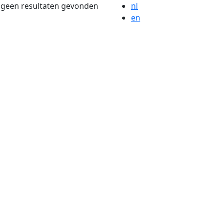
n geen resultaten gevonden
nl
en