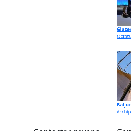
Glaze
Octat
Baljur
Archi