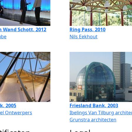
n Wand Schott, 2012
Ring Pass, 2010
ube
Nils Eekhout
k, 2005
Friesland Bank, 2003
pel Ontwerpers
Ibelings Van Tilburg archite
Grunstra architecten