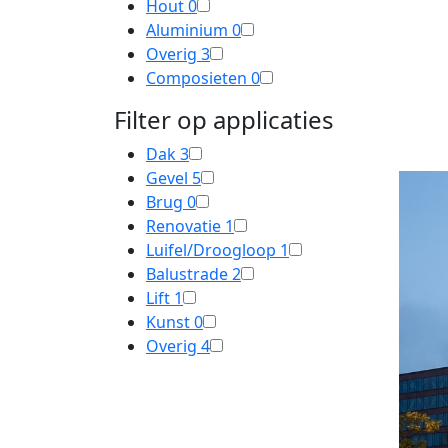
Hout
0
Aluminium
0
Overig
3
Composieten
0
Filter op applicaties
Dak
3
Gevel
5
Brug
0
Renovatie
1
Luifel/Droogloop
1
Balustrade
2
Lift
1
Kunst
0
Overig
4