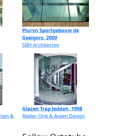
Pluryn Sportgebouw de
Geelgors, 2009
SBH Architecten
Glazen Trap Jeddah, 1998
cten &
Atelier One & Areen Design