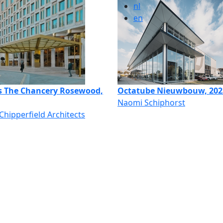
nl
en
ls The Chancery Rosewood,
Octatube Nieuwbouw, 202
Naomi Schiphorst
Chipperfield Architects