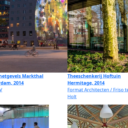
netgevels Markthal
Theeschenkerij Hoftuin
rdam, 2014
Hermitage, 2014
V
Format Architecten / Friso t
Holt