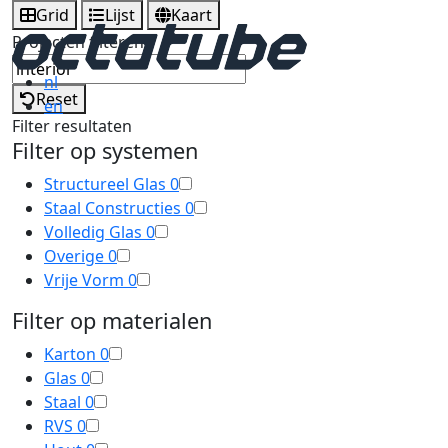
Grid
Lijst
Kaart
Projecten filteren
nl
Reset
en
Filter resultaten
Filter op systemen
Structureel Glas
0
Staal Constructies
0
Volledig Glas
0
Overige
0
Vrije Vorm
0
Filter op materialen
Karton
0
Glas
0
Staal
0
RVS
0