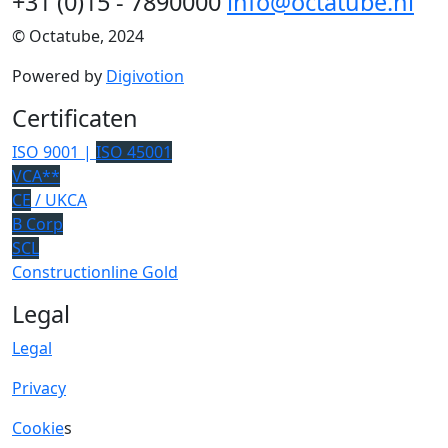
+31 (0)15 - 7890000
info@octatube.nl
© Octatube, 2024
Powered by
Digivotion
Certificaten
ISO 9001 |
ISO 45001
VCA**
CE
/ UKCA
B Corp
SCL
Constructionline Gold
Legal
Legal
Privacy
Cookie
s