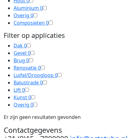
Hout
0
Aluminium
0
Overig
0
Composieten
0
Filter op applicaties
Dak
0
Gevel
0
Brug
0
Renovatie
0
Luifel/Droogloop
0
Balustrade
0
Lift
0
Kunst
0
Overig
0
Er zijn geen resultaten gevonden
Contactgegevens