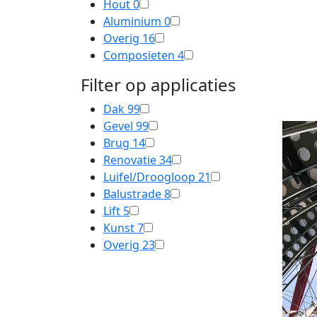
Hout
0
Aluminium
0
Overig
16
Composieten
4
Filter op applicaties
Dak
99
Gevel
99
Brug
14
Renovatie
34
Luifel/Droogloop
21
Balustrade
8
Lift
5
Kunst
7
Overig
23