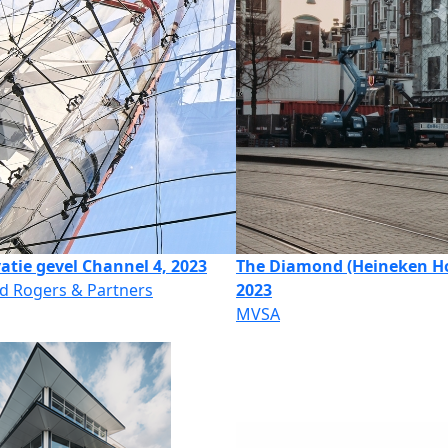
atie gevel Channel 4, 2023
The Diamond (Heineken Ho
d Rogers & Partners
2023
MVSA