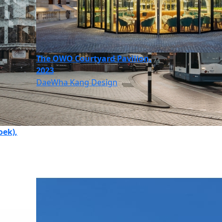
The OWO Courtyard Pavilion,
2023
DaeWha Kang Design
ek),