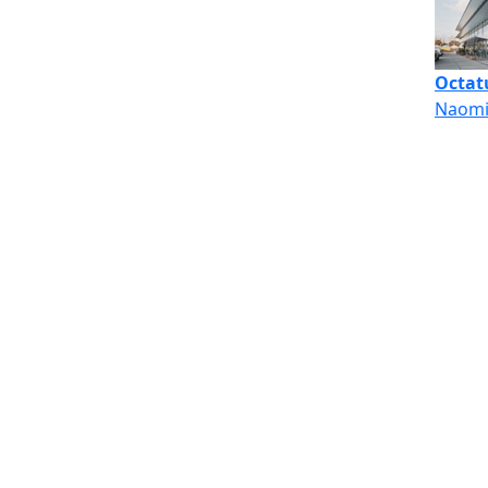
Octat
Naomi