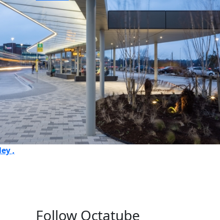
ey ,
Follow Octatube