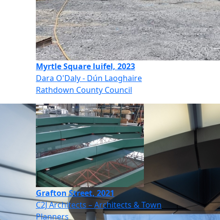
Myrtle Square luifel, 2023
Dara O'Daly - Dún Laoghaire
Rathdown County Council
Grafton Street, 2021
C2J Architects – Architects & Town
Planners