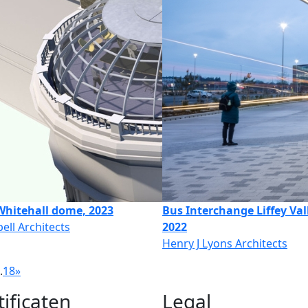
Whitehall dome, 2023
Bus Interchange Liffey Vall
ll Architects
2022
Henry J Lyons Architects
.
18
»
tificaten
Legal