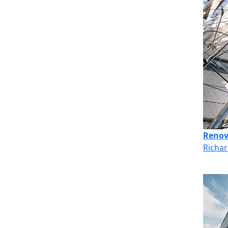
Renov
Richar