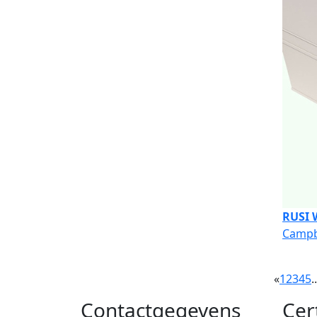
RUSI 
Campbe
«
1
2
3
4
5
..
Contactgegevens
Cer